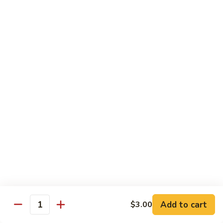
54.
Roast
鸡
鸡炒面 54. Chicken Chow Mein
Pork
炒
Chop
面
小 Sm.:
$6.90
Suey
54.
大 Lg.:
$12.20
Chicken
Chow
鸡
鸡什碎 54. Chicken Chop Suey
Mein
什
碎
小 Sm.:
$6.90
54.
大 Lg.:
$12.20
Chicken
Chop
牛
牛炒面 55. Beef Chow Mein
Suey
炒
面
小 Sm.:
$7.25
55.
大 Lg.:
$12.40
Beef
Add to cart
$3.00
Quantity
Chow
牛
牛什碎 55. Beef Chop Suey