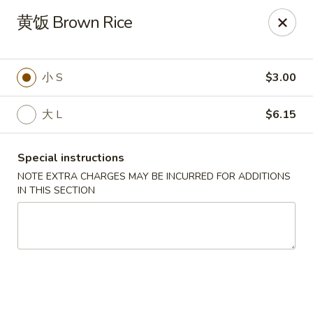
China Ming - Stratford
黄饭 Brown Rice
574 Success Ave Stratford, CT 06614
Select Order Type
ASAP
小 S
$3.00
大 L
$6.15
Special instructions
NOTE EXTRA CHARGES MAY BE INCURRED FOR ADDITIONS
IN THIS SECTION
China Ming - Stratford
11:00AM - 10:30PM
Open
Store info
Call us